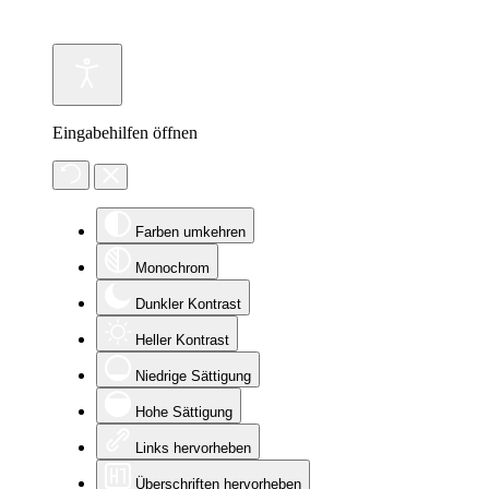
Eingabehilfen öffnen
Farben umkehren
Monochrom
Dunkler Kontrast
Heller Kontrast
Niedrige Sättigung
Hohe Sättigung
Links hervorheben
Überschriften hervorheben