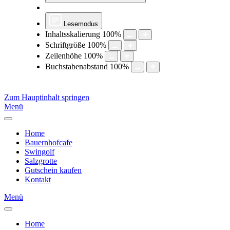
Lesemodus
Inhaltsskalierung
100
%
Schriftgröße
100
%
Zeilenhöhe
100
%
Buchstabenabstand
100
%
Zum Hauptinhalt springen
Menü
Home
Bauernhofcafe
Swingolf
Salzgrotte
Gutschein kaufen
Kontakt
Menü
Home