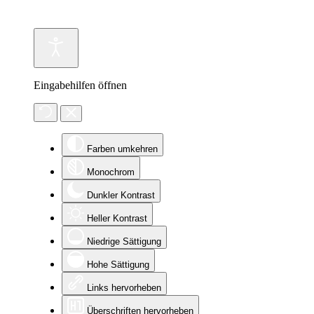
Eingabehilfen öffnen
Farben umkehren
Monochrom
Dunkler Kontrast
Heller Kontrast
Niedrige Sättigung
Hohe Sättigung
Links hervorheben
Überschriften hervorheben