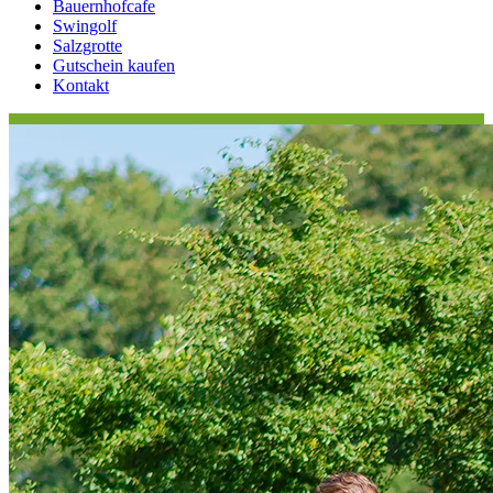
Bauernhofcafe
Swingolf
Salzgrotte
Gutschein kaufen
Kontakt