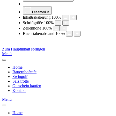
Lesemodus
Inhaltsskalierung
100
%
Schriftgröße
100
%
Zeilenhöhe
100
%
Buchstabenabstand
100
%
Zum Hauptinhalt springen
Menü
Home
Bauernhofcafe
Swingolf
Salzgrotte
Gutschein kaufen
Kontakt
Menü
Home