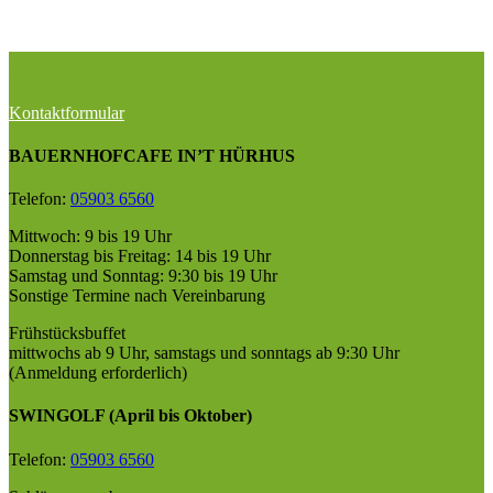
Kontakt & Öffnungszeiten
Kontaktformular
BAUERNHOFCAFE IN’T HÜRHUS
Telefon:
05903 6560
Mittwoch: 9 bis 19 Uhr
Donnerstag bis Freitag: 14 bis 19 Uhr
Samstag und Sonntag: 9:30 bis 19 Uhr
Sonstige Termine nach Vereinbarung
Frühstücksbuffet
mittwochs ab 9 Uhr, samstags und sonntags
ab 9:30 Uhr
(Anmeldung erforderlich)
SWINGOLF (April bis Oktober)
Telefon:
05903 6560